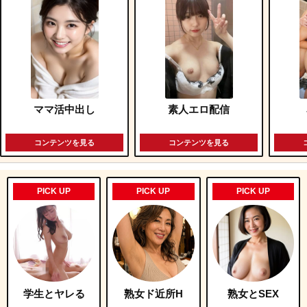
ママ活中出し
素人エロ配信
コンテンツを見る
コンテンツを見る
PICK UP
PICK UP
PICK UP
学生とヤレる
熟女ド近所H
熟女とSEX