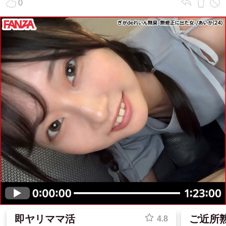
0
即ヤリママ活
ご近所