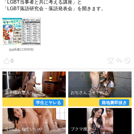
「LGBT当事者と共に考える講座」と
「LGBT落語研究会・落語発表会」を開きます。
jpg画像(1390KB)
0
学生とヤレる
路地裏即抜き