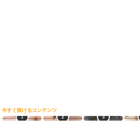
今すぐ抜けるコンテンツ
オナ配信中ー
熟女即ヌキ
生オナ配信
素