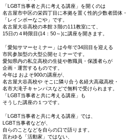
「LGBT当事者と共に考える講座」を開くのは
名古屋市中区の栄四丁目に本拠を置く性的少数者団体・
「レインボーなごや」です。
名古屋大谷高校の本館３階の111教室にて、
15日の４時限目(14：50～)に講座を開きます。
「愛知サマーセミナー」は今年で34回目を迎える
市民参加型の大型公開セミナーです。
愛知県内の私立高校の生徒や教職員・保護者らが
企画・運営するものです。
今年は およそ900の講座が、
名古屋大谷高校や そこに隣り合う名経大高蔵高校・
名市大滝子キャンパスなどで無料で受けられます。
「LGBT当事者と共に考える講座」も
そうした講座の１つです。
「LGBT当事者と共に考える講座」では、
LGBT当事者などが、
自らのことなどを自らの口で語ります。
言わゆる「活動家」ではない、