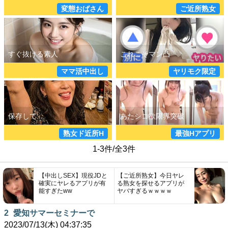
変態おばさん
ご近所熟女
ママ活中出し
ヤリモク限定
熟女ド近所H
最強Hアプリ
1-3件/全3件
【中出しSEX】現役JDと
【ご近所熟女】今日ヤレ
確実にヤレるアプリが有
る熟女を探せるアプリが
能すぎたww
ヤバすぎるｗｗｗｗ
2
愛知サマーセミナーで
2023/07/13(木) 04:37:35