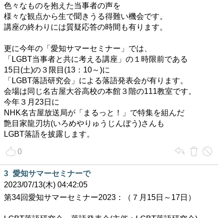
色々なものを抱えた当事者の声を
様々な観点から生で聞きうる得難い機会です。
講座の終わりには質疑応答の時間も有ります。
更に今年の「愛知サマーセミナー」では、
「LGBT当事者と共に考える講座」の１時限前である
15日(土)の３限目(13：10～)に
「LGBT落語研究会」による落語発表会が有ります。
会場は同じ名古屋大谷高校の本館３階の111教室です。
今年３月23日に
NHK名古屋放送局が「まるっと！」で特集を組んだ
艶目家龍刃坊(いろめやりゅうじんぼう)さんも
LGBT落語を披露します。
0
3
愛知サマーセミナーで
2023/07/13(木) 04:42:05
第34回愛知サマーセミナー2023：（７月15日～17日）