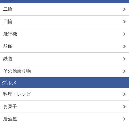
二輪
四輪
飛行機
船舶
鉄道
その他乗り物
グルメ
料理・レシピ
お菓子
居酒屋