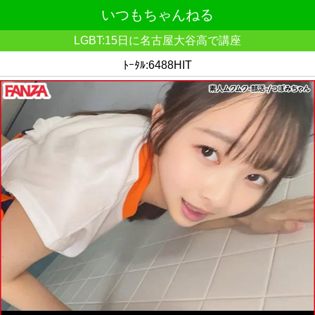
いつもちゃんねる
LGBT:15日に名古屋大谷高で講座
ﾄｰﾀﾙ:6488HIT