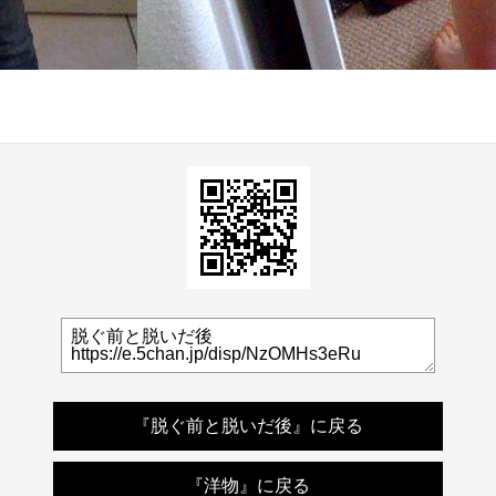
『脱ぐ前と脱いだ後』に戻る
『洋物』に戻る