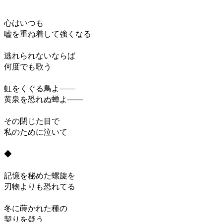
心はいつも
嘘を重ね着して強くなる
逃れられないならば
何度でも歌う
虹をくぐる鳥よ――
黄泉を恐れぬ蝉よ――
その閉じた目で
私のために泣いて
◆
記憶を秘めた螺旋を
刃物よりも恐れてる
冬に蒔かれた種の
契りを疑う