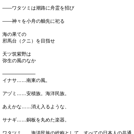
――ワタツミは潮路に舟霊を招び
――神々を小舟の舳先に祀る
海の果ての
邪馬台（クニ）を目指せ
天ツ筑紫野は
弥生の風のなか
──────────
イナサ……南東の風。
アヅミ……安積族。海洋民族。
あえかな……消え入るような、
サナギ……銅板を丸めた楽器。
ワタツミ……海洋民族の総称として、すべての日本人の共通