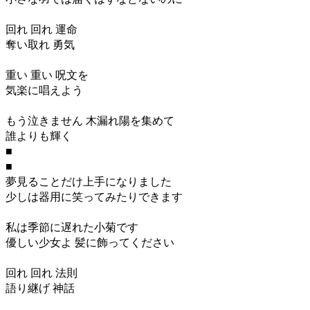
回れ 回れ 運命
奪い取れ 勇気
重い 重い 呪文を
気楽に唱えよう
もう泣きません 木漏れ陽を集めて
誰よりも輝く
■
■
夢見ることだけ上手になりました
少しは器用に笑ってみたりできます
私は季節に遅れた小菊です
優しい少女よ 髪に飾ってください
回れ 回れ 法則
語り継げ 神話