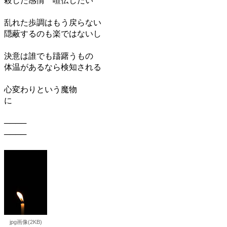
殺した感情 喧伝したい
乱れた歩調はもう戻らない
隠蔽するのも楽ではないし
決意は誰でも躊躇うもの
体温があるなら検知される
心変わりという魔物
に
────
────
jpg画像(2KB)