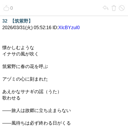
0
32
【筑紫野】
2026/03/31(火) 05:52:16 ID:
XIcBYzuI0
懐かしむような
イナサの風が吹く
筑紫野に春の花を呼ぶ
アヅミの心に刻まれた
あえかなサナギの謡（うた）
歌わせる
――旅人は故郷に立ち止まらない
――風待ちは必ず終わる日がくる