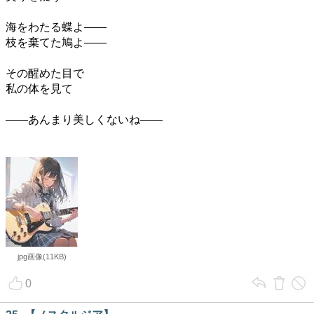
海をわたる蝶よ――
枝を棄てた鳩よ――
その醒めた目で
私の体を見て
――あんまり美しくないね――
jpg画像(11KB)
0