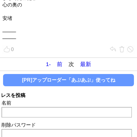
心の奥の
安堵
────
────
0
1-
前
次
最新
[PR]アップローダー「あぷあぷ」使ってね
レスを投稿
名前
削除パスワード